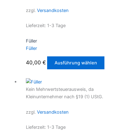
Die
zzgl.
Versandkosten
Optionen
können
Lieferzeit:
1-3 Tage
auf
der
Füller
Produktseite
Füller
gewählt
werden
Dieses
40,00
€
Ausführung wählen
Produkt
weist
mehrere
Kein Mehrwertsteuerausweis, da
Varianten
Kleinunternehmer nach §19 (1) UStG.
auf.
Die
zzgl.
Versandkosten
Optionen
können
Lieferzeit:
1-3 Tage
auf
der