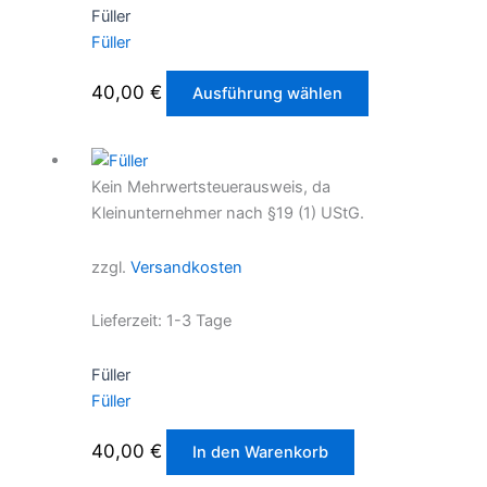
Füller
Produktseite
Füller
gewählt
werden
Dieses
40,00
€
Ausführung wählen
Produkt
weist
mehrere
Kein Mehrwertsteuerausweis, da
Varianten
Kleinunternehmer nach §19 (1) UStG.
auf.
Die
zzgl.
Versandkosten
Optionen
können
Lieferzeit:
1-3 Tage
auf
der
Füller
Produktseite
Füller
gewählt
werden
40,00
€
In den Warenkorb