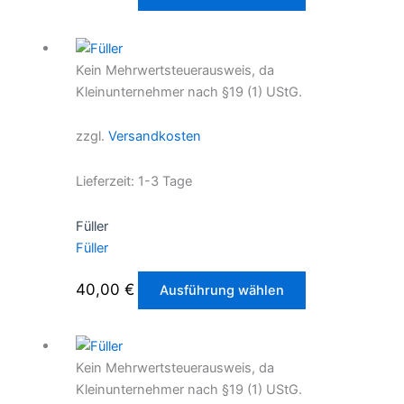
Produkt
weist
mehrere
Kein Mehrwertsteuerausweis, da
Varianten
Kleinunternehmer nach §19 (1) UStG.
auf.
Die
zzgl.
Versandkosten
Optionen
können
Lieferzeit:
1-3 Tage
auf
der
Füller
Produktseite
Füller
gewählt
werden
Dieses
40,00
€
Ausführung wählen
Produkt
weist
mehrere
Kein Mehrwertsteuerausweis, da
Varianten
Kleinunternehmer nach §19 (1) UStG.
auf.