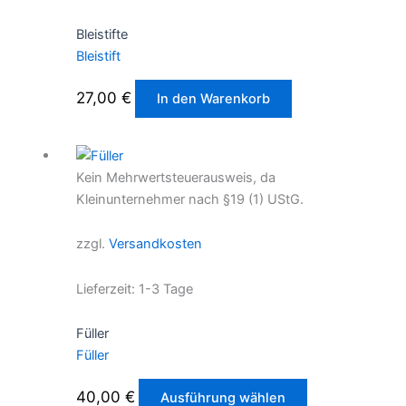
Bleistifte
Bleistift
27,00
€
In den Warenkorb
Kein Mehrwertsteuerausweis, da
Kleinunternehmer nach §19 (1) UStG.
zzgl.
Versandkosten
Lieferzeit:
1-3 Tage
Füller
Füller
Dieses
40,00
€
Ausführung wählen