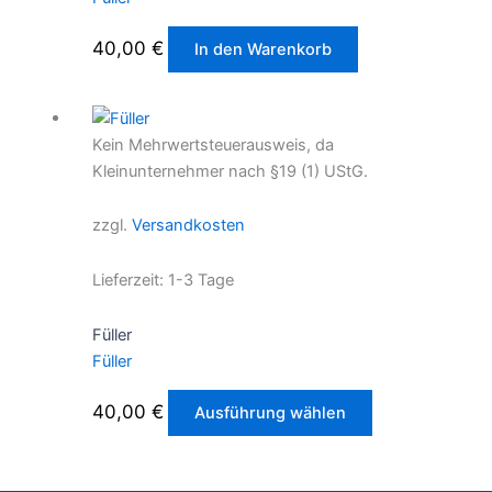
40,00
€
In den Warenkorb
Kein Mehrwertsteuerausweis, da
Kleinunternehmer nach §19 (1) UStG.
zzgl.
Versandkosten
Lieferzeit:
1-3 Tage
Füller
Füller
Dieses
40,00
€
Ausführung wählen
Produkt
weist
mehrere