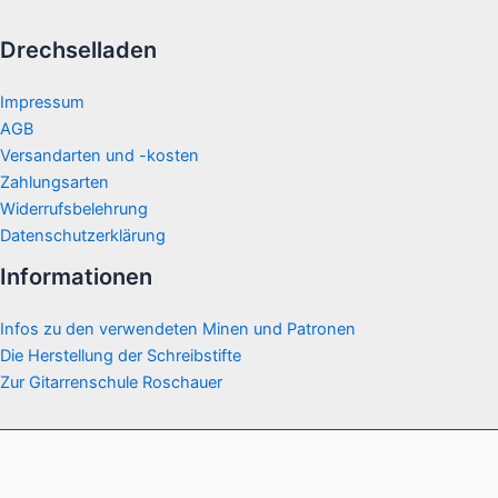
Varianten
Drechselladen
auf.
Die
Optionen
Impressum
können
AGB
auf
Versandarten und -kosten
der
Zahlungsarten
Produktseite
Widerrufsbelehrung
gewählt
Datenschutzerklärung
werden
Informationen
Infos zu den verwendeten Minen und Patronen
Die Herstellung der Schreibstifte
Zur Gitarrenschule Roschauer