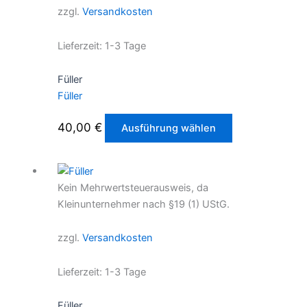
zzgl.
Versandkosten
Optionen
können
Lieferzeit:
1-3 Tage
auf
der
Füller
Produktseite
Füller
gewählt
werden
Dieses
40,00
€
Ausführung wählen
Produkt
weist
mehrere
Kein Mehrwertsteuerausweis, da
Varianten
Kleinunternehmer nach §19 (1) UStG.
auf.
Die
zzgl.
Versandkosten
Optionen
können
Lieferzeit:
1-3 Tage
auf
der
Füller
Produktseite