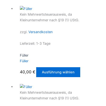
Kein Mehrwertsteuerausweis, da
Kleinunternehmer nach §19 (1) UStG.
zzgl.
Versandkosten
Lieferzeit:
1-3 Tage
Füller
Füller
Dieses
40,00
€
Ausführung wählen
Produkt
weist
mehrere
Kein Mehrwertsteuerausweis, da
Varianten
Kleinunternehmer nach §19 (1) UStG.
auf.
Die