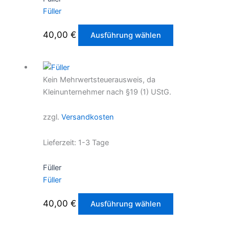
Füller
gewählt
werden
Dieses
40,00
€
Ausführung wählen
Produkt
weist
mehrere
Kein Mehrwertsteuerausweis, da
Varianten
Kleinunternehmer nach §19 (1) UStG.
auf.
Die
zzgl.
Versandkosten
Optionen
können
Lieferzeit:
1-3 Tage
auf
der
Füller
Produktseite
Füller
gewählt
werden
Dieses
40,00
€
Ausführung wählen
Produkt
weist