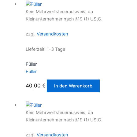
mehrere
Kein Mehrwertsteuerausweis, da
Varianten
Kleinunternehmer nach §19 (1) UStG.
auf.
Die
zzgl.
Versandkosten
Optionen
können
Lieferzeit:
1-3 Tage
auf
der
Füller
Produktseite
Füller
gewählt
werden
40,00
€
In den Warenkorb
Kein Mehrwertsteuerausweis, da
Kleinunternehmer nach §19 (1) UStG.
zzgl.
Versandkosten