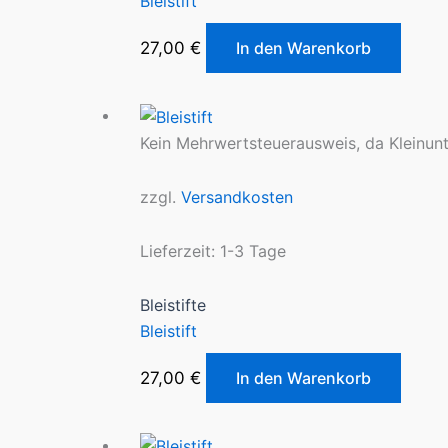
Bleistift
27,00
€
In den Warenkorb
Kein Mehrwertsteuerausweis, da Kleinun
zzgl.
Versandkosten
Lieferzeit:
1-3 Tage
Bleistifte
Bleistift
27,00
€
In den Warenkorb