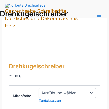
Zum
Inhalt
Gedrechselte Schreibstifte,
Drehkugelschreiber
springen
Nützliches und Dekoratives aus
Holz
Drehkugelschreiber
21,00
€
Minenfarbe
Zurücksetzen