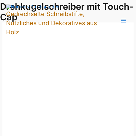
Zum
Drehkugelschreiber mit Touch-
Inhalt
Gedrechselte Schreibstifte,
Cap
springen
Nützliches und Dekoratives aus
Holz