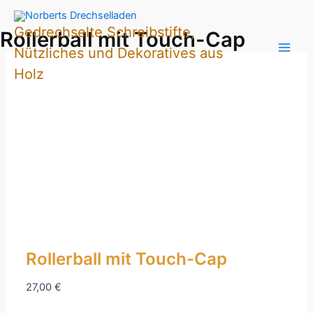
Zum
Inhalt
Gedrechselte Schreibstifte,
Rollerball mit Touch-Cap
springen
Nützliches und Dekoratives aus
Holz
Rollerball mit Touch-Cap
27,00
€