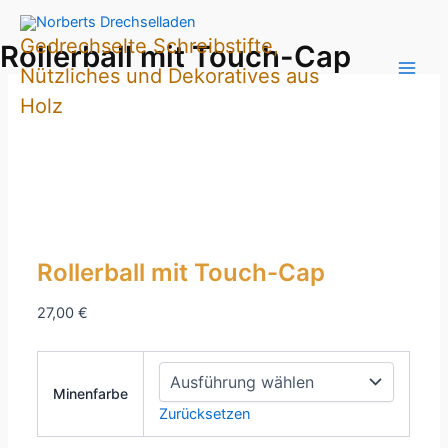
Zum
Inhalt
Gedrechselte Schreibstifte,
Rollerball mit Touch-Cap
springen
Nützliches und Dekoratives aus
Holz
Rollerball mit Touch-Cap
27,00
€
Minenfarbe
Zurücksetzen