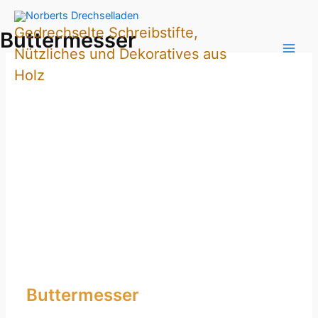
Zum
Inhalt
Gedrechselte Schreibstifte,
Buttermesser
springen
Nützliches und Dekoratives aus
Holz
Buttermesser