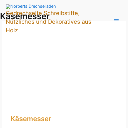
Zum
Inhalt
Gedrechselte Schreibstifte,
Käsemesser
springen
Nützliches und Dekoratives aus
Holz
Käsemesser