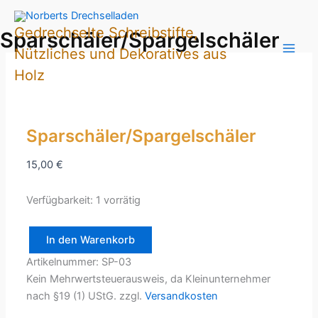
Zum
Inhalt
Gedrechselte Schreibstifte,
Sparschäler/Spargelschäler
springen
Nützliches und Dekoratives aus
Holz
Sparschäler/Spargelschäler
15,00
€
Verfügbarkeit:
1 vorrätig
In den Warenkorb
Sparschäler/Spargelschäler
Artikelnummer:
SP-03
Menge
Kein Mehrwertsteuerausweis, da Kleinunternehmer
nach §19 (1) UStG.
zzgl.
Versandkosten